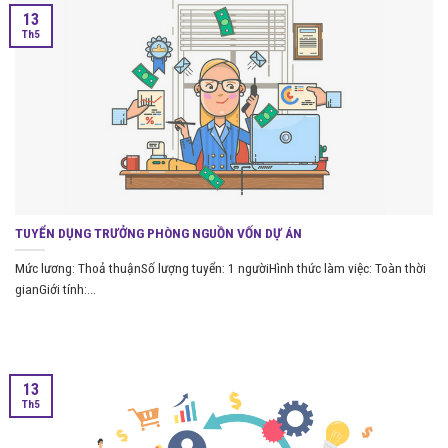
13
Th5
TUYỂN DỤNG TRƯỞNG PHÒNG NGUỒN VỐN DỰ ÁN
Mức lương: Thoả thuậnSố lượng tuyển: 1 ngườiHình thức làm việc: Toàn thời
gianGiới tính:...
13
Th5