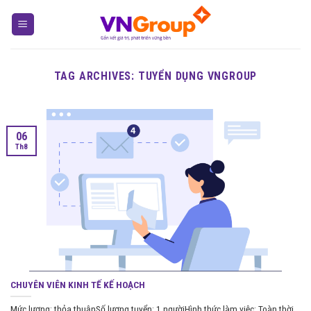
Skip
to
content
TAG ARCHIVES:
TUYỂN DỤNG VNGROUP
06
Th8
CHUYÊN VIÊN KINH TẾ KẾ HOẠCH
Mức lương: thỏa thuậnSố lượng tuyển: 1 ngườiHình thức làm việc: Toàn thời