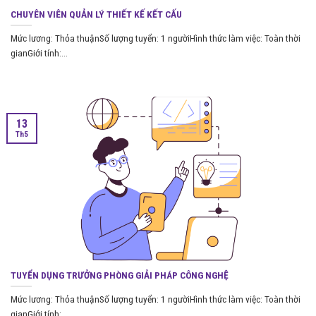
CHUYÊN VIÊN QUẢN LÝ THIẾT KẾ KẾT CẤU
Mức lương: Thỏa thuậnSố lượng tuyển: 1 ngườiHình thức làm việc: Toàn thời
gianGiới tính:...
13
Th5
TUYỂN DỤNG TRƯỞNG PHÒNG GIẢI PHÁP CÔNG NGHỆ
Mức lương: Thỏa thuậnSố lượng tuyển: 1 ngườiHình thức làm việc: Toàn thời
gianGiới tính:...