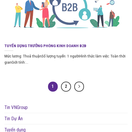
TUYỂN DỤNG TRƯỞNG PHÒNG KINH DOANH B2B
Mức lương: Thoả thuậnSố lượng tuyển: 1 ngườiHình thức làm việc: Toàn thời
gianGiới tính:...
1
2
Tin VNGroup
Tin Dự Án
Tuyển dụng