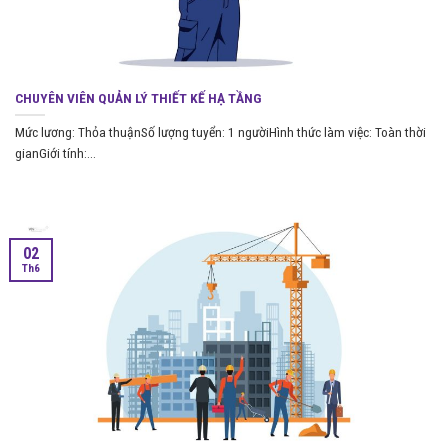
CHUYÊN VIÊN QUẢN LÝ THIẾT KẾ HẠ TẦNG
Mức lương: Thỏa thuậnSố lượng tuyển: 1 ngườiHình thức làm việc: Toàn thời
gianGiới tính:...
02
Th6