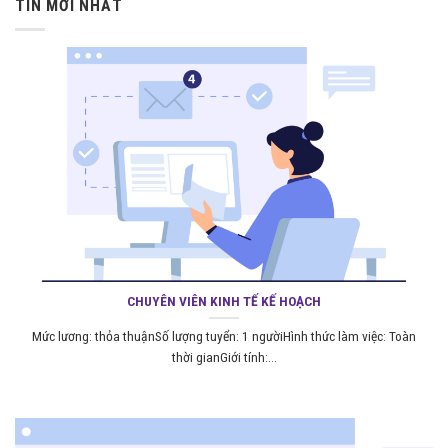
TIN MỚI NHẤT
CHUYÊN VIÊN KINH TẾ KẾ HOẠCH
Mức lương: thỏa thuậnSố lượng tuyển: 1 ngườiHình thức làm việc: Toàn
thời gianGiới tính:...