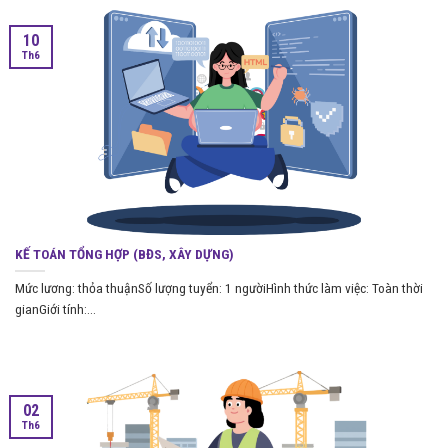
10
Th6
KẾ TOÁN TỔNG HỢP (BĐS, XÂY DỰNG)
Mức lương: thỏa thuậnSố lượng tuyển: 1 ngườiHình thức làm việc: Toàn thời
gianGiới tính:...
02
Th6