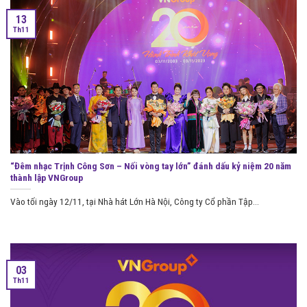
13
Th11
“Đêm nhạc Trịnh Công Sơn – Nối vòng tay lớn” đánh dấu kỷ niệm 20 năm
thành lập VNGroup
Vào tối ngày 12/11, tại Nhà hát Lớn Hà Nội, Công ty Cổ phần Tập...
03
Th11