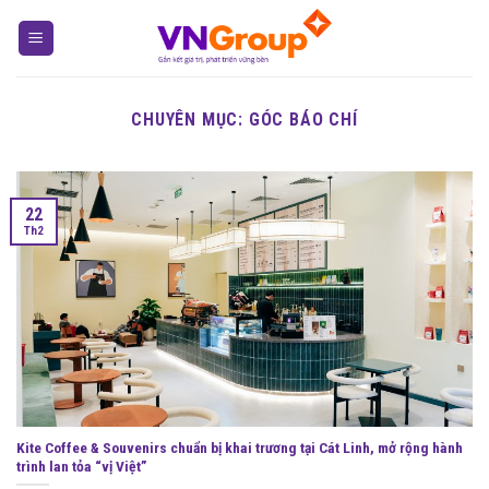
Skip
to
content
CHUYÊN MỤC:
GÓC BÁO CHÍ
22
Th2
Kite Coffee & Souvenirs chuẩn bị khai trương tại Cát Linh, mở rộng hành
trình lan tỏa “vị Việt”