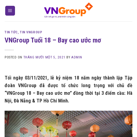
Skip
to
content
TIN TỨC
,
TIN VNGROUP
VNGroup Tuổi 18 – Bay cao ước mơ
POSTED ON
THÁNG MƯỜI MỘT 5, 2021
BY
ADMIN
Tối ngày 03/11/2021, lễ kỷ niệm 18 năm ngày thành lập Tập
đoàn VNGroup đã được tổ chức long trọng với chủ đề
“VNGroup 18 – Bay cao ước mơ” đồng thời tại 3 điểm cầu: Hà
Nội, Đà Nẵng & TP Hồ Chí Minh.