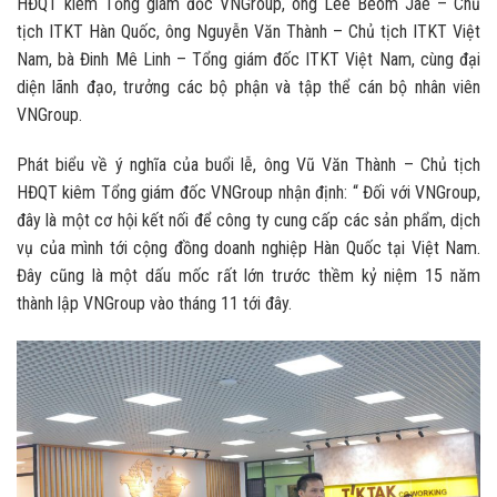
HĐQT kiêm Tổng giám đốc VNGroup, ông Lee Beom Jae – Chủ
tịch ITKT Hàn Quốc, ông Nguyễn Văn Thành – Chủ tịch ITKT Việt
Nam, bà Đinh Mê Linh – Tổng giám đốc ITKT Việt Nam, cùng đại
diện lãnh đạo, trưởng các bộ phận và tập thể cán bộ nhân viên
VNGroup.
Phát biểu về ý nghĩa của buổi lễ, ông Vũ Văn Thành – Chủ tịch
HĐQT kiêm Tổng giám đốc VNGroup nhận định: “ Đối với VNGroup,
đây là một cơ hội kết nối để công ty cung cấp các sản phẩm, dịch
vụ của mình tới cộng đồng doanh nghiệp Hàn Quốc tại Việt Nam.
Đây cũng là một dấu mốc rất lớn trước thềm kỷ niệm 15 năm
thành lập VNGroup vào tháng 11 tới đây.