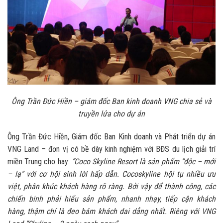
Ông Trần Đức Hiền – giám đốc Ban kinh doanh VNG chia sẻ và
truyền lửa cho dự án
Ông Trần Đức Hiền, Giám đốc Ban Kinh doanh và Phát triển dự án
VNG Land – đơn vị có bề dày kinh nghiệm với BĐS du lịch giải trí
miền Trung cho hay:
“Coco Skyline Resort là sản phẩm “độc – mới
– lạ” với cơ hội sinh lời hấp dẫn. Cocoskyline hội tụ nhiều ưu
việt, phân khúc khách hàng rõ ràng. Bởi vậy để thành công, các
chiến binh phải hiểu sản phẩm, nhanh nhạy, tiếp cận khách
hàng, thậm chí là đeo bám khách dai dẳng nhất. Riêng với VNG