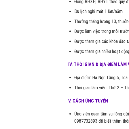
Đóng BHXH, BHYT theo quy đị
Du lịch nghỉ mát 1 lần/năm
Thưởng tháng lương 13, thưởng 
Được làm việc trong môi trườn
Được tham gia các khóa đào tạ
Được tham gia nhiều hoạt động 
IV. THỜI GIAN & ĐỊA ĐIỂM LÀM 
Địa điểm: Hà Nội: Tầng 5, Tò
Thời gian làm việc: Thứ 2 – T
V. CÁCH ỨNG TUYỂN
Ứng viên quan tâm vui lòng gử
0987732893 để biết thêm thông 