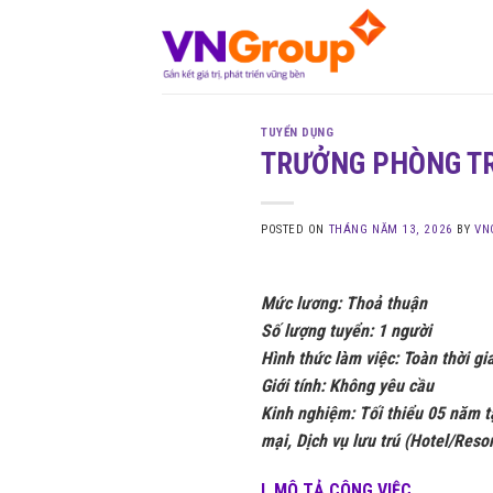
Skip
to
content
TUYỂN DỤNG
TRƯỞNG PHÒNG T
POSTED ON
THÁNG NĂM 13, 2026
BY
VN
Mức lương: Thoả thuận
Số lượng tuyển: 1 người
Hình thức làm việc: Toàn thời gi
Giới tính: Không yêu cầu
Kinh nghiệm:
Tối thiểu 05 năm t
mại, Dịch vụ lưu trú (Hotel/Reso
I. MÔ TẢ CÔNG VIỆC