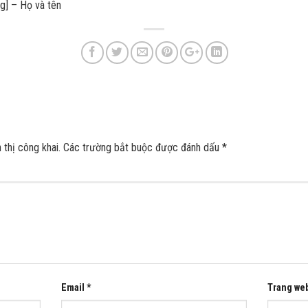
ng] – Họ và tên
thị công khai.
Các trường bắt buộc được đánh dấu
*
Email
*
Trang we