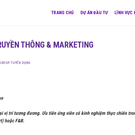
TRANG CHỦ
DỰ ÁN ĐẦU TƯ
LĨNH VỰC
RUYỀN THÔNG & MARKETING
GROUP TUYỂN DỤNG
an
ại vị trí tương đương. Ưu tiên ứng viên có kinh nghiệm thực chiến t
rt) hoặc F&B.