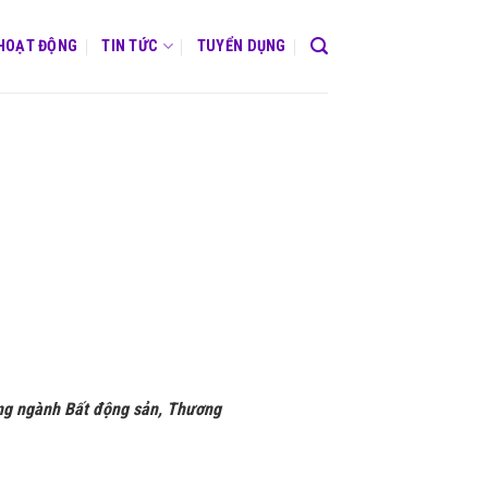
 HOẠT ĐỘNG
TIN TỨC
TUYỂN DỤNG
rong ngành Bất động sản, Thương