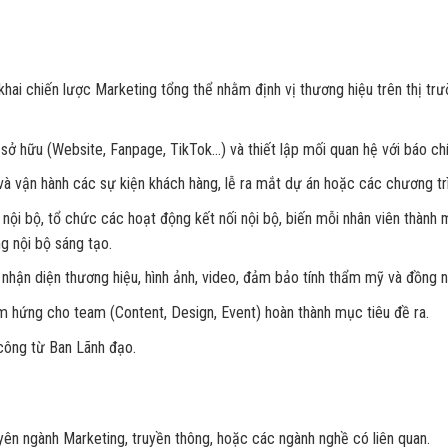
khai chiến lược Marketing tổng thể nhằm định vị thương hiệu trên thị tr
sở hữu (Website, Fanpage, TikTok…) và thiết lập mối quan hệ với báo chí,
 và vận hành các sự kiện khách hàng, lễ ra mắt dự án hoặc các chương tr
 nội bộ, tổ chức các hoạt động kết nối nội bộ, biến mỗi nhân viên thành 
g nội bộ sáng tạo.
 nhận diện thương hiệu, hình ảnh, video, đảm bảo tính thẩm mỹ và đồng 
m hứng cho team (Content, Design, Event) hoàn thành mục tiêu đề ra.
công từ Ban Lãnh đạo.
yên ngành Marketing, truyền thông, hoặc các ngành nghề có liên quan.