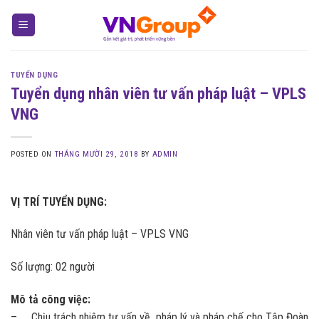
Skip
to
content
TUYỂN DỤNG
Tuyển dụng nhân viên tư vấn pháp luật – VPLS
VNG
POSTED ON
THÁNG MƯỜI 29, 2018
BY
ADMIN
VỊ TRÍ TUYỂN DỤNG:
Nhân viên tư vấn pháp luật – VPLS VNG
Số lượng: 02 người
Mô tả công việc:
– Chịu trách nhiệm tư vấn về pháp lý và pháp chế cho Tập Đoàn