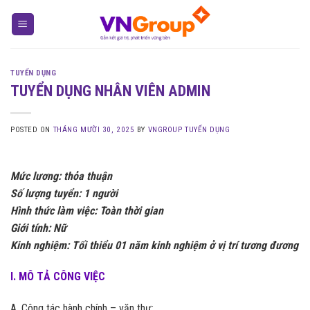
Skip
to
content
TUYỂN DỤNG
TUYỂN DỤNG NHÂN VIÊN ADMIN
POSTED ON
THÁNG MƯỜI 30, 2025
BY
VNGROUP TUYỂN DỤNG
Mức lương: thỏa thuận
Số lượng tuyển: 1 người
Hình thức làm việc: Toàn thời gian
Giới tính: Nữ
Kinh nghiệm: Tối thiểu 01 năm kinh nghiệm ở vị trí tương đương
I. MÔ TẢ CÔNG VIỆC
A. Công tác hành chính – văn thư: