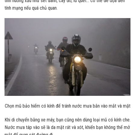
tình huống xấu như sét đánh, cây đổ, lũ quét… có thể đe dọa đến
tính mạng nếu quá chủ quan.
Chọn mũ bảo hiểm có kính để tránh nước mưa bắn vào mắt và mặt
Khi di chuyển bằng xe máy, bạn cũng nên dùng loại mũ có kính che.
Nước mưa táp vào sẽ là da mặt rát và xót, khiến bạn không thể mở
mắt để quan sát đường đi.