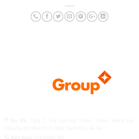
MIỀN BẮC
Địa chỉ:
Tầng 5, Tòa Diamond Flower Tower, Hoàng Đạo
Thúy,Phường Nhân Chính, Quận Thanh Xuân, Hà Nội
Điện thoại:
024 66666 989