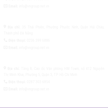
Email:
info@vngroup.net.vn
MIỀN TRUNG
Địa chỉ:
35 Thái Phiên, Phường Phước Ninh, Quận Hải Châu,
Thành phố Đà Nẵng
Điện thoại:
0236 399 6886
Email:
info@vngroup.net.vn
MIỀN NAM
Địa chỉ:
Tầng 8, Cao ốc Văn phòng HM Town, số 412 Nguyễn
Thị Minh Khai, Phường 5, Quận 3, TP. Hồ Chí Minh
Điện thoại:
0287 303 6854
Email:
info@vngroup.net.vn