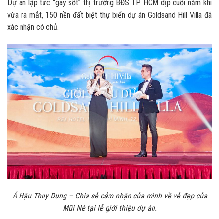
Dự án lập tức “gây sốt” thị trường BĐS TP. HCM dịp cuối năm khi
vừa ra mắt, 150 nền đất biệt thự biển dự án Goldsand Hill Villa đã
xác nhận có chủ.
Á Hậu Thùy Dung – Chia sẻ cảm nhận của mình về vẻ đẹp của
Mũi Né tại lễ giới thiệu dự án.