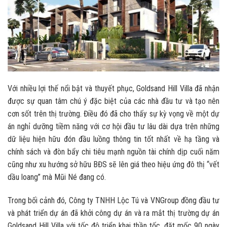
Với nhiều lợi thế nổi bật và thuyết phục, Goldsand Hill Villa đã nhận
được sự quan tâm chú ý đặc biệt của các nhà đầu tư và tạo nên
cơn sốt trên thị trường. Điều đó đã cho thấy sự kỳ vọng về một dự
án nghỉ dưỡng tiềm năng với cơ hội đầu tư lâu dài dựa trên những
dữ liệu hiện hữu đón đầu luồng thông tin tốt nhất về hạ tầng và
chính sách và đòn bẩy chi tiêu mạnh nguồn tài chính dịp cuối năm
cũng như xu hướng sở hữu BĐS sẽ lên giá theo hiệu ứng đô thị “vết
dầu loang” mà Mũi Né đang có.
Trong bối cảnh đó, Công ty TNHH Lộc Tú và VNGroup đồng đầu tư
và phát triển dự án đã khởi công dự án và ra mắt thị trường dự án
Goldsand Hill Villa với tốc độ triển khai thần tốc, đặt mốc 90 ngày