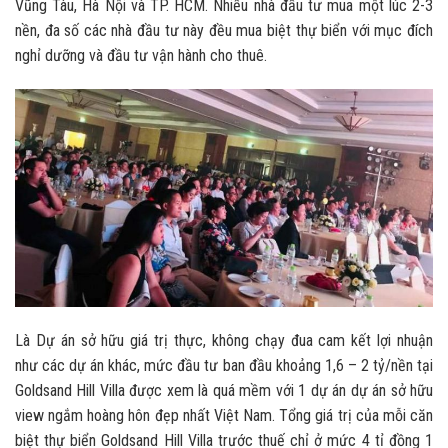
Vũng Tàu, Hà Nội và TP. HCM. Nhiều nhà đầu tư mua một lúc 2-3
nền, đa số các nhà đầu tư này đều mua biệt thự biển với mục đích
nghỉ dưỡng và đầu tư vận hành cho thuê.
Là Dự án sở hữu giá trị thực, không chạy đua cam kết lợi nhuận
như các dự án khác, mức đầu tư ban đầu khoảng 1,6 – 2 tỷ/nền tại
Goldsand Hill Villa được xem là quá mềm với 1 dự án dự án sở hữu
view ngắm hoàng hôn đẹp nhất Việt Nam. Tổng giá trị của mỗi căn
biệt thự biển Goldsand Hill Villa trước thuế chỉ ở mức 4 tỉ đồng 1