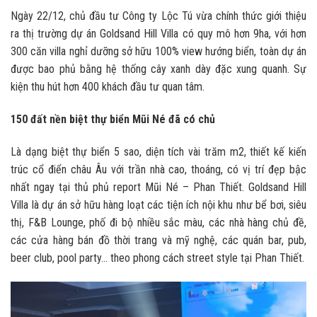
Ngày 22/12, chủ đầu tư Công ty Lộc Tú vừa chính thức giới thiệu
ra thị trường dự án Goldsand Hill Villa có quy mô hơn 9ha, với hơn
300 căn villa nghỉ dưỡng sở hữu 100% view hướng biển, toàn dự án
được bao phủ bằng hệ thống cây xanh dày đặc xung quanh. Sự
kiện thu hút hơn 400 khách đầu tư quan tâm.
150 đất nền biệt thự biển Mũi Né đã có chủ
Là dạng biệt thự biển 5 sao, diện tích vài trăm m2, thiết kế kiến
trúc cổ điển châu Âu với trần nhà cao, thoáng, có vị trí đẹp bậc
nhất ngay tại thủ phủ report Mũi Né – Phan Thiết. Goldsand Hill
Villa là dự án sở hữu hàng loạt các tiện ích nội khu như bể bơi, siêu
thị, F&B Lounge, phố đi bộ nhiều sắc màu, các nhà hàng chủ đề,
các cửa hàng bán đồ thời trang và mỹ nghệ, các quán bar, pub,
beer club, pool party… theo phong cách street style tại Phan Thiết.