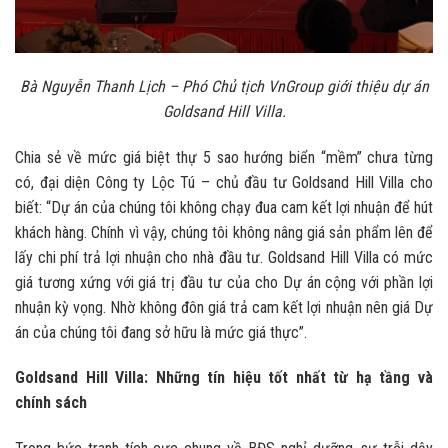
Bà Nguyễn Thanh Lịch – Phó Chủ tịch VnGroup giới thiệu dự án
Goldsand Hill Villa.
Chia sẻ về mức giá biệt thự 5 sao hướng biển “mềm” chưa từng
có, đại diện Công ty Lộc Tú – chủ đầu tư Goldsand Hill Villa cho
biết: “Dự án của chúng tôi không chạy đua cam kết lợi nhuận để hút
khách hàng. Chính vì vậy, chúng tôi không nâng giá sản phẩm lên để
lấy chi phí trả lợi nhuận cho nhà đầu tư. Goldsand Hill Villa có mức
giá tương xứng với giá trị đầu tư của cho Dự án cộng với phần lợi
nhuận kỳ vọng. Nhờ không đôn giá trả cam kết lợi nhuận nên giá Dự
án của chúng tôi đang sở hữu là mức giá thực”.
Goldsand Hill Villa: Những tín hiệu tốt nhất từ hạ tầng và
chính sách