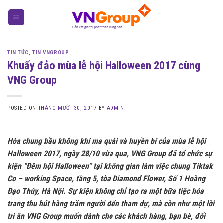
Skip
to
content
TIN TỨC
,
TIN VNGROUP
Khuấy đảo mùa lễ hội Halloween 2017 cùng
VNG Group
POSTED ON
THÁNG MƯỜI 30, 2017
BY
ADMIN
Hòa chung bầu không khí ma quái và huyền bí của mùa lễ hội
Halloween 2017, ngày 28/10 vừa qua, VNG Group đã tổ chức sự
kiện “Đêm hội Halloween” tại không gian làm việc chung Tiktak
Co – working Space, tầng 5, tòa Diamond Flower, Số 1 Hoàng
Đạo Thúy, Hà Nội. Sự kiện không chỉ tạo ra một bữa tiệc hóa
trang thu hút hàng trăm người đến tham dự, mà còn như một lời
tri ân VNG Group muốn dành cho các khách hàng, bạn bè, đối