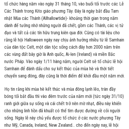
tổ chức hàng năm vào ngày 31 tháng 10, vào buổi tối trước các Lễ
Các Thánh trong Kito giáo phương Tây. Đây là ngày bắt đầu Tam
nhật Mùa các Thánh (Allhallowtide)- khoảng thời gian trong năm
dành để tưởng nhớ những người đã chết, gồm các Thánh, các vị tử
đạo và tất cả các tín hữu trung kiên qua đời. Cũng có tài liệu cho
rằng lễ hội Halloween ngày nay chịu ảnh hưởng nhiều từ lễ Samhain
của dân tộc Celt, một dân tộc sống cách đây hơn 2000 năm trên
các vùng đất bây giờ là Anh quốc, Ai-len (Ireland) và miền Bắc
nước Pháp. Vào ngày 1/11 hàng năm, người Celt sẽ tổ chức lễ hội
Samhain để đánh dấu cho sự kết thúc của mùa hè và thời tiết
chuyển sang đông, đây cũng là thời điểm để khởi đầu một năm mới.
Họ tin rằng khi mùa hè kết thúc và mùa đông lạnh lẽo, tràn đầy
bóng tối bắt đầu thì vào đêm trước của năm mới (tức ngày 31/10)
ranh giới giữa sự sống và cái chết trở nên mờ nhạt, điều này khiến
cho những linh hồn đã khuất có thể tìm được đường về cõi người
sống. Ngày lễ này chủ yếu được tổ chức ở các nước phương Tây
như Mỹ, Canada, Ireland, New Zealand… cho đến ngày nay, lễ hội