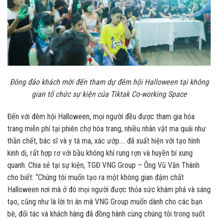
Đông đảo khách mời đến tham dự đêm hội Halloween tại không
gian tổ chức sự kiện của Tiktak Co-working Space
Đến với đêm hội Halloween, mọi người đều được tham gia hóa
trang miễn phí tại phiên chợ hóa trang, nhiều nhân vật ma quái như
thần chết, bác sĩ và y tá ma, xác ướp…. đã xuất hiện với tạo hình
kinh dị, rất hợp rơ với bầu không khí rung rợn và huyền bí xung
quanh. Chia sẻ tại sự kiện, TGĐ VNG Group – Ông Vũ Văn Thành
cho biết: “Chúng tôi muốn tạo ra một không gian đậm chất
Halloween nơi mà ở đó mọi người được thỏa sức khám phá và sáng
tạo, cũng như là lời tri ân mà VNG Group muốn dành cho các bạn
bè, đối tác và khách hàng đã đồng hành cùng chúng tôi trong suốt