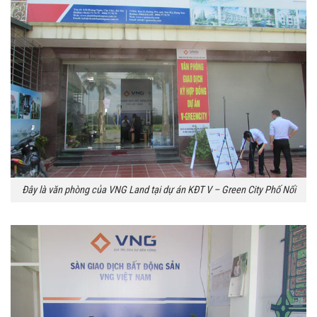
Đây là văn phòng của VNG Land tại dự án KĐT V – Green City Phố Nối