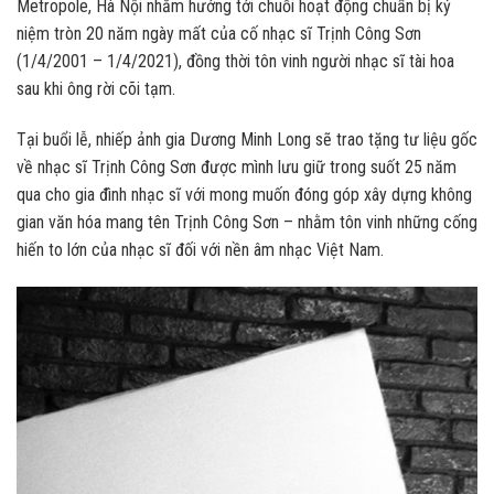
Metropole, Hà Nội nhằm hướng tới chuỗi hoạt động chuẩn bị kỷ
niệm tròn 20 năm ngày mất của cố nhạc sĩ Trịnh Công Sơn
(1/4/2001 – 1/4/2021), đồng thời tôn vinh người nhạc sĩ tài hoa
sau khi ông rời cõi tạm.
Tại buổi lễ, nhiếp ảnh gia Dương Minh Long sẽ trao tặng tư liệu gốc
về nhạc sĩ Trịnh Công Sơn được mình lưu giữ trong suốt 25 năm
qua cho gia đình nhạc sĩ với mong muốn đóng góp xây dựng không
gian văn hóa mang tên Trịnh Công Sơn – nhằm tôn vinh những cống
hiến to lớn của nhạc sĩ đối với nền âm nhạc Việt Nam.