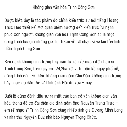
Không gian văn hóa Trịnh Công Sơn
Được biết, đây là tác phẩm do chính kiến trúc sư nổi tiếng Hoàng
Thúc Hào thiết kế. Với quan điểm hướng đến kiến trúc “vì hạnh
phúc con người”, không gian văn hóa Trịnh Công Sơn sẽ là một
công trình lưu giữ những giá trị di sản về cố nhạc sĩ và lan tỏa tinh
thần Trịnh Công Sơn.
Bên cạnh không gian trưng bày các tư liệu về cuộc đời nhạc sĩ
Trịnh Công Sơn, trên quy mô 24,2ha với vị trí cận kề ngay phố cổ,
công trình còn có thêm không gian gốm Chu Đậu, không gian trưng
bày nhạc cụ dân tộc và hình ảnh Hội An xưa – nay.
Buổi lễ cũng đánh dấu sự ra mắt của ban cố vấn không gian văn
hóa, trong đó có đại diện gia đình gồm ông Nguyễn Trung Trực –
em rể nhạc sĩ Trịnh Công Sơn cùng nhiếp ảnh gia Dương Minh Long
và nhà thơ Nguyễn Duy, nhà báo Nguyễn Trọng Chức.