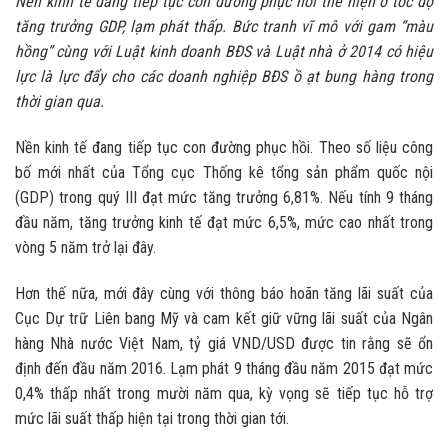
Nền kinh tế đang tiếp tục con đường phục hồi thể hiện ở tốc độ
tăng trưởng GDP, lạm phát thấp. Bức tranh vĩ mô với gam “màu
hồng” cùng với Luật kinh doanh BĐS và Luật nhà ở 2014 có hiệu
lực là lực đẩy cho các doanh nghiệp BĐS ồ ạt bung hàng trong
thời gian qua.
Nền kinh tế đang tiếp tục con đường phục hồi. Theo số liệu công
bố mới nhất của Tổng cục Thống kê tổng sản phẩm quốc nội
(GDP) trong quý III đạt mức tăng trưởng 6,81%. Nếu tính 9 tháng
đầu năm, tăng trưởng kinh tế đạt mức 6,5%, mức cao nhất trong
vòng 5 năm trở lại đây.
Hơn thế nữa, mới đây cùng với thông báo hoãn tăng lãi suất của
Cục Dự trữ Liên bang Mỹ và cam kết giữ vững lãi suất của Ngân
hàng Nhà nước Việt Nam, tỷ giá VND/USD được tin rằng sẽ ổn
định đến đầu năm 2016. Lạm phát 9 tháng đầu năm 2015 đạt mức
0,4% thấp nhất trong mười năm qua, kỳ vọng sẽ tiếp tục hỗ trợ
mức lãi suất thấp hiện tại trong thời gian tới.