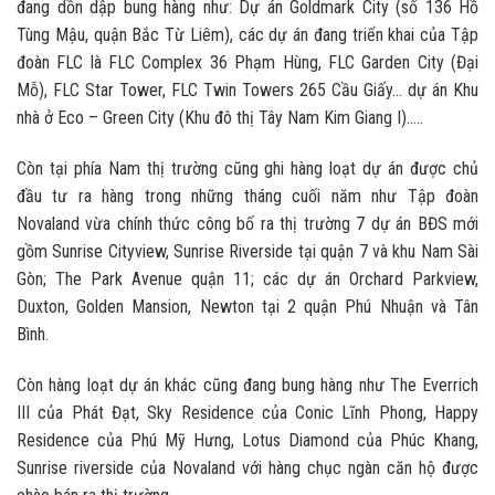
đang dồn dập bung hàng như: Dự án Goldmark City (số 136 Hồ
Tùng Mậu, quận Bắc Từ Liêm), các dự án đang triển khai của Tập
đoàn FLC là FLC Complex 36 Phạm Hùng, FLC Garden City (Đại
Mỗ), FLC Star Tower, FLC Twin Towers 265 Cầu Giấy… dự án Khu
nhà ở Eco – Green City (Khu đô thị Tây Nam Kim Giang I)…..
Còn tại phía Nam thị trường cũng ghi hàng loạt dự án được chủ
đầu tư ra hàng trong những tháng cuối năm như Tập đoàn
Novaland vừa chính thức công bố ra thị trường 7 dự án BĐS mới
gồm Sunrise Cityview, Sunrise Riverside tại quận 7 và khu Nam Sài
Gòn; The Park Avenue quận 11; các dự án Orchard Parkview,
Duxton, Golden Mansion, Newton tại 2 quận Phú Nhuận và Tân
Bình.
Còn hàng loạt dự án khác cũng đang bung hàng như The Everrich
III của Phát Đạt, Sky Residence của Conic Lĩnh Phong, Happy
Residence của Phú Mỹ Hưng, Lotus Diamond của Phúc Khang,
Sunrise riverside của Novaland với hàng chục ngàn căn hộ được