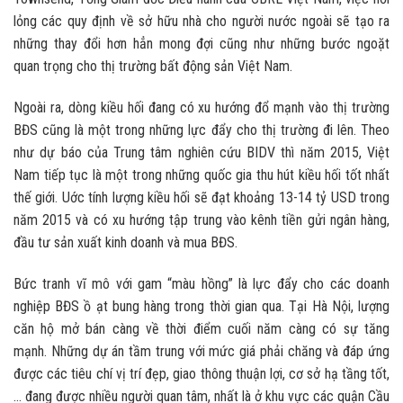
lỏng các quy định về sở hữu nhà cho người nước ngoài sẽ tạo ra
những thay đổi hơn hẳn mong đợi cũng như những bước ngoặt
quan trọng cho thị trường bất động sản Việt Nam.
Ngoài ra, dòng kiều hối đang có xu hướng đổ mạnh vào thị trường
BĐS cũng là một trong những lực đẩy cho thị trường đi lên. Theo
như dự báo của Trung tâm nghiên cứu BIDV thì năm 2015, Việt
Nam tiếp tục là một trong những quốc gia thu hút kiều hối tốt nhất
thế giới. Uớc tính lượng kiều hối sẽ đạt khoảng 13-14 tỷ USD trong
năm 2015 và có xu hướng tập trung vào kênh tiền gửi ngân hàng,
đầu tư sản xuất kinh doanh và mua BĐS.
Bức tranh vĩ mô với gam “màu hồng” là lực đẩy cho các doanh
nghiệp BĐS ồ ạt bung hàng trong thời gian qua. Tại Hà Nội, lượng
căn hộ mở bán càng về thời điểm cuối năm càng có sự tăng
mạnh. Những dự án tầm trung với mức giá phải chăng và đáp ứng
được các tiêu chí vị trí đẹp, giao thông thuận lợi, cơ sở hạ tầng tốt,
… đang được nhiều người quan tâm, nhất là ở khu vực các quận Cầu