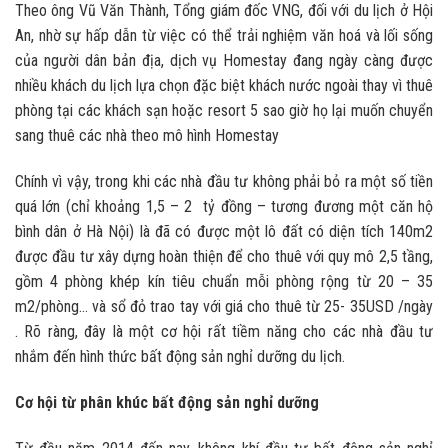
Theo ông Vũ Văn Thành, Tổng giám đốc VNG, đối với du lịch ở Hội
An, nhờ sự hấp dẫn từ việc có thể trải nghiệm văn hoá và lối sống
của người dân bản địa, dịch vụ Homestay đang ngày càng được
nhiều khách du lịch lựa chọn đặc biệt khách nước ngoài thay vì thuê
phòng tại các khách sạn hoặc resort 5 sao giờ họ lại muốn chuyển
sang thuê các nhà theo mô hình Homestay
Chính vì vậy, trong khi các nhà đầu tư không phải bỏ ra một số tiền
quá lớn (chỉ khoảng 1,5 – 2 tỷ đồng – tương đương một căn hộ
bình dân ở Hà Nội) là đã có được một lô đất có diện tích 140m2
được đầu tư xây dựng hoàn thiện để cho thuê với quy mô 2,5 tầng,
gồm 4 phòng khép kín tiêu chuẩn mỗi phòng rộng từ 20 – 35
m2/phòng… và sổ đỏ trao tay với giá cho thuê từ 25- 35USD /ngày
. Rõ ràng, đây là một cơ hội rất tiềm năng cho các nhà đầu tư
nhắm đến hình thức bất động sản nghỉ dưỡng du lịch.
C
ơ
h
ộ
i t
ừ
phân khúc b
ấ
t đ
ộ
ng s
ả
n ngh
ỉ
d
ưỡ
ng