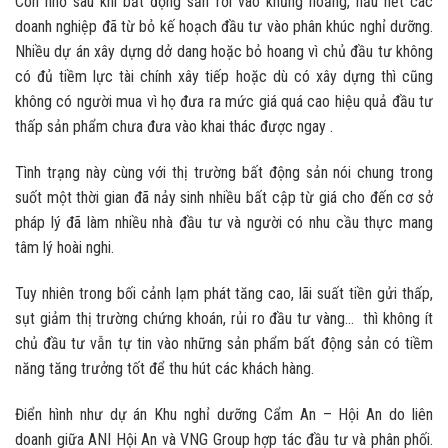
Còn nhớ sau khi bất động sản rơi vào khủng hoảng, hầu hết các
doanh nghiệp đã từ bỏ kế hoạch đầu tư vào phân khúc nghỉ dưỡng.
Nhiều dự án xây dựng dở dang hoặc bỏ hoang vì chủ đầu tư không
có đủ tiềm lực tài chính xây tiếp hoặc dù có xây dựng thì cũng
không có người mua vì họ đưa ra mức giá quá cao hiệu quả đầu tư
thấp sản phẩm chưa đưa vào khai thác được ngay .
Tình trạng này cùng với thị trường bất động sản nói chung trong
suốt một thời gian đã nảy sinh nhiều bất cập từ giá cho đến cơ sở
pháp lý đã làm nhiều nhà đầu tư và người có nhu cầu thực mang
tâm lý hoài nghi.
Tuy nhiên trong bối cảnh lạm phát tăng cao, lãi suất tiền gửi thấp,
sụt giảm thị trường chứng khoán, rủi ro đầu tư vàng… thì không ít
chủ đầu tư vẫn tự tin vào những sản phẩm bất động sản có tiềm
năng tăng trưởng tốt để thu hút các khách hàng.
Điển hình như dự án Khu nghỉ dưỡng Cẩm An – Hội An do liên
doanh giữa ANI Hội An và VNG Group hợp tác đầu tư và phân phối.