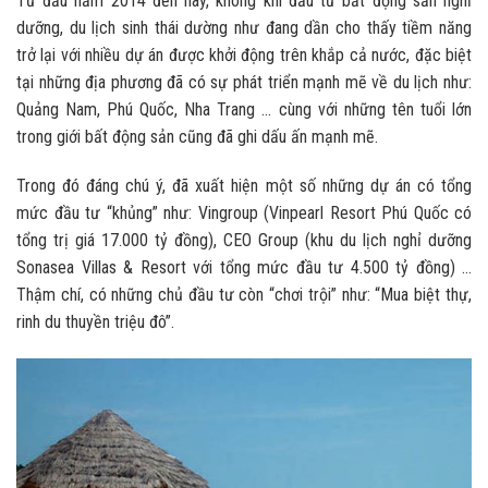
Từ đầu năm 2014 đến nay, không khí đầu tư bất động sản nghỉ
dưỡng, du lịch sinh thái dường như đang dần cho thấy tiềm năng
trở lại với nhiều dự án được khởi động trên khắp cả nước, đặc biệt
tại những địa phương đã có sự phát triển mạnh mẽ về du lịch như:
Quảng Nam, Phú Quốc, Nha Trang … cùng với những tên tuổi lớn
trong giới bất động sản cũng đã ghi dấu ấn mạnh mẽ.
Trong đó đáng chú ý, đã xuất hiện một số những dự án có tổng
mức đầu tư “khủng” như: Vingroup (Vinpearl Resort Phú Quốc có
tổng trị giá 17.000 tỷ đồng), CEO Group (khu du lịch nghỉ dưỡng
Sonasea Villas & Resort với tổng mức đầu tư 4.500 tỷ đồng) …
Thậm chí, có những chủ đầu tư còn “chơi trội” như: “Mua biệt thự,
rinh du thuyền triệu đô”.