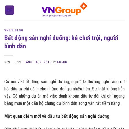
Skip
to
content
VNG'S BLOG
Bất động sản nghỉ dưỡng: kẻ chơi trội, người
bình dân
POSTED ON
THÁNG HAI 9, 2015
BY
ADMIN
Cứ nói về bất động sản nghỉ dưỡng, người ta thường nghĩ rằng cơ
hội đầu tư chỉ dành cho những đại gia nhiều tiền. Sự thật không hẳn
vậy. Có những dự án mà việc dành khoản đầu tư đôi khi chỉ ngang
bằng mua một căn hộ chung cư bình dân song vẫn rất tiềm năng.
M
ộ
t quan đi
ể
m m
ớ
i v
ề
đ
ầ
u t
ư
b
ấ
t đ
ộ
ng s
ả
n ngh
ỉ
d
ưỡ
ng