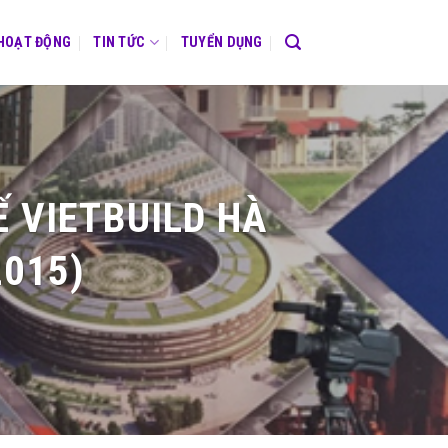
 HOẠT ĐỘNG
TIN TỨC
TUYỂN DỤNG
 VIETBUILD HÀ
2015)