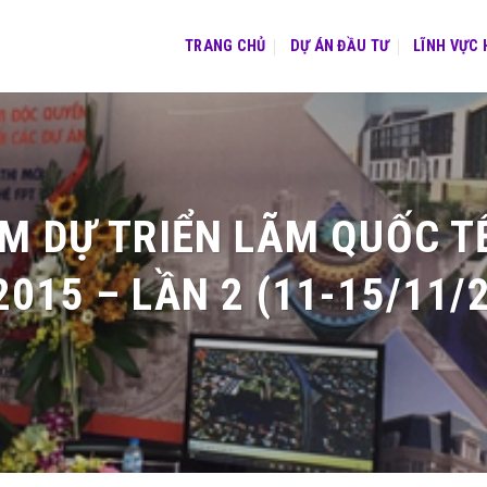
TRANG CHỦ
DỰ ÁN ĐẦU TƯ
LĨNH VỰC
M DỰ TRIỂN LÃM QUỐC TẾ
2015 – LẦN 2 (11-15/11/