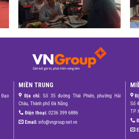
MIỀN TRUNG
MI
g Đạo
Địa chỉ:
Số 35 đường Thái Phiên, phường Hải
Đị
Châu, Thành phố Đà Nẵng.
Số 4
TP. 
Điện thoại:
0236 399 6886
Đ
Email:
info@vngroup.net.vn
E