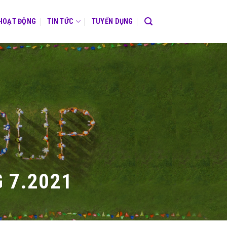
 HOẠT ĐỘNG
TIN TỨC
TUYỂN DỤNG
 7.2021