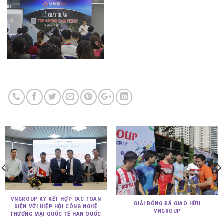
VNGROUP KÝ KẾT HỢP TÁC TOÀN
GIẢI BÓNG ĐÁ GIAO HỮU
DIỆN VỚI HIỆP HỘI CÔNG NGHỆ
VNGROUP
THƯƠNG MẠI QUỐC TẾ HÀN QUỐC