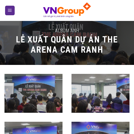
Skip
to
content
ALBUM ẢNH
LỄ XUẤT QUÂN DỰ ÁN THE
ARENA CAM RANH