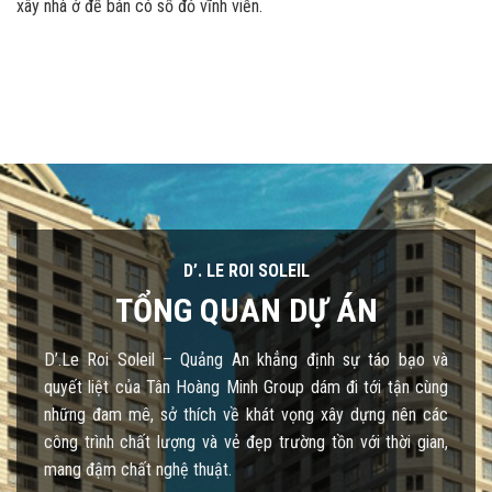
xây nhà ở để bán có sổ đỏ vĩnh viễn.
D’. LE ROI SOLEIL
TỔNG QUAN DỰ ÁN
D’.Le Roi Soleil – Quảng An khẳng định sự táo bạo và
quyết liệt của Tân Hoàng Minh Group dám đi tới tận cùng
những đam mê, sở thích về khát vọng xây dựng nên các
công trình chất lượng và vẻ đẹp trường tồn với thời gian,
mang đậm chất nghệ thuật.