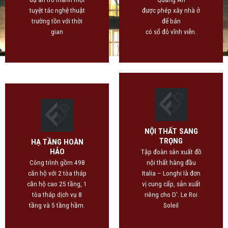
tuyệt tác nghệ thuật
được phép xây nhà ở
trường tồn với thời
để bán
gian
có sổ đỏ vĩnh viễn.
NỘI THẤT SANG
TRỌNG
HẠ TẦNG HOÀN
HẢO
Tập đoàn sản xuất đồ
Công trình gồm 498
nội thất hàng đầu
căn hộ với 2 tòa tháp
Italia – Longhi là đơn
căn hộ cao 25 tầng, 1
vị cung cấp, sản xuất
tòa tháp dịch vụ 8
riêng cho D’. Le Roi
tầng và 5 tầng hầm.
Soleil