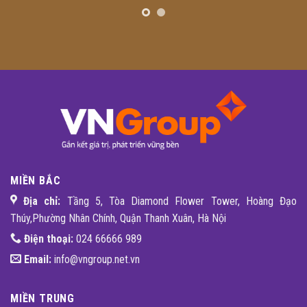
MIỀN BẮC
Địa chỉ:
Tầng 5, Tòa Diamond Flower Tower, Hoàng Đạo
Thúy,Phường Nhân Chính, Quận Thanh Xuân, Hà Nội
Điện thoại:
024 66666 989
Email:
info@vngroup.net.vn
MIỀN TRUNG