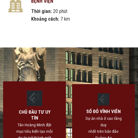
BỆNH VIỆN
Thời gian:
20 phút
Khoảng cách:
7 km
SỔ ĐỎ VĨNH VIỄN
CHỦ ĐẦU TƯ UY
TÍN
Dự án nhà ở cao tầng
Tân Hoàng Minh đặt
duy
mục tiêu kiến tạo mỗi
nhất trên bán đảo
dự án trở thành một
Quảng An