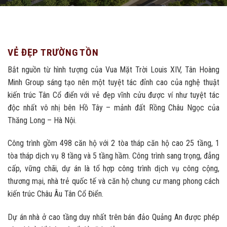
VẺ ĐẸP TRƯỜNG TỒN
Bắt nguồn từ hình tượng của Vua Mặt Trời Louis XIV, Tân Hoàng
Minh Group sáng tạo nên một tuyệt tác đỉnh cao của nghệ thuật
kiến trúc Tân Cổ điển với vẻ đẹp vĩnh cửu được ví như tuyệt tác
độc nhất vô nhị bên Hồ Tây – mảnh đất Rồng Châu Ngọc của
Thăng Long – Hà Nội.
Công trình gồm 498 căn hộ với 2 tòa tháp căn hộ cao 25 tầng, 1
tòa tháp dịch vụ 8 tầng và 5 tầng hầm. Công trình sang trọng, đẳng
cấp, vững chãi, dự án là tổ hợp công trình dịch vụ công cộng,
thương mại, nhà trẻ quốc tế và căn hộ chung cư mang phong cách
kiến trúc Châu Âu Tân Cổ Điển.
Dự án nhà ở cao tầng duy nhất trên bán đảo Quảng An được phép