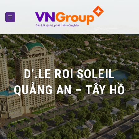
Skip
to
content
D’.LE ROI SOLEIL
QUẢNG AN – TÂY HỒ